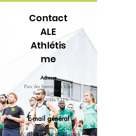
Contact
ALE
Athlétis
me
Adresse
Parc des Sports Jean Vilar
Rue de Lorraine
38170 ECHIROLLES
E-mail général
ale.athletisme@gmail.com