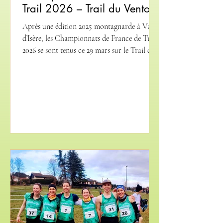
Trail 2026 – Trail du Ventoux
Après une édition 2025 montagnarde à Val
d’Isère, les Championnats de France de Trail
2026 se sont tenus ce 29 mars sur le Trail du
Ventoux au départ de Bédoin, sur des
parcours récompensant des coureurs
complets. Au programme : du technique, du
roulant, de la neige (pour certains) et
quelques rafales de vent sur les pentes du
Mont Chauve. Trail Court (29km et 1300d+) :
L’équipe alignée a fait la part belle à nos
filles, toutes faisant partie des favorites.
Maelle BEAUVIR, po