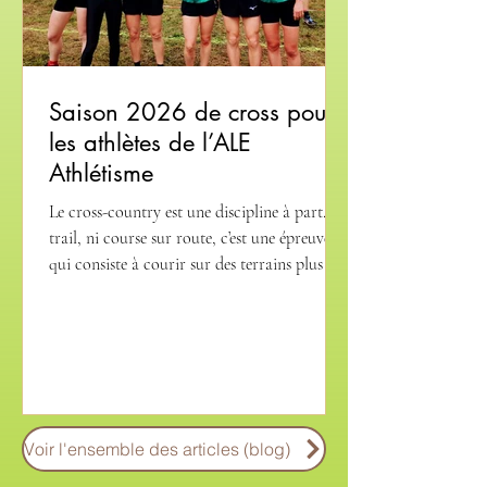
Saison 2026 de cross pour
les athlètes de l’ALE
Athlétisme
Le cross-country est une discipline à part. Ni
trail, ni course sur route, c’est une épreuve
qui consiste à courir sur des terrains plus ou
moins vallonnés et peu travaillés, et sur des
distances courtes à moyennes (pas plus d’une
dizaine de kilomètres). Hormis une licence
FFA à jour, aucun pré-requis de niveau n’est
exigé pour débuter la saison. Ensuite, c’est
très simple : pour passer au tour suivant, il
faut gagner et mériter sa place qualificative.
Voir l'ensemble des articles (blog)
Pour les athlètes de l’