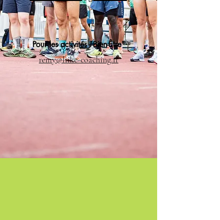
Pour les activités "Bien-Être"
remy@liike-coaching.fr