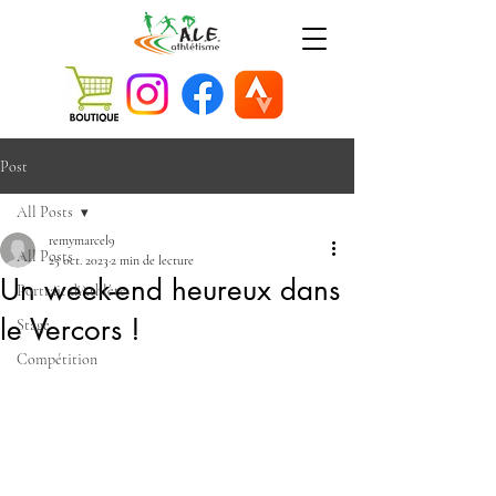
Post
All Posts
remymarcel9
All Posts
25 oct. 2023
2 min de lecture
Un week-end heureux dans
Portrait d'Athlète
le Vercors !
Stage
Compétition